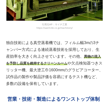
引用元HP：サイチ工業
https://saichi-kk.co.jp/machinery/
独自技術による真空蒸着機では、フィルム幅3mの3チ
ャンバー方式による連続蒸着技術を採用しており、生
産効率を大きく向上させています。その他、
異物の混入
や欠点検知器つきス
を予防し品質を維持するクリーンルーム
リッター機、最大塗工巾1600mmのグラビアコーター、
試作品の製作や製品評価を容易にするテスト機など、
多数の設備を保有しています。
営業・技術・製造によるワンストップ体制